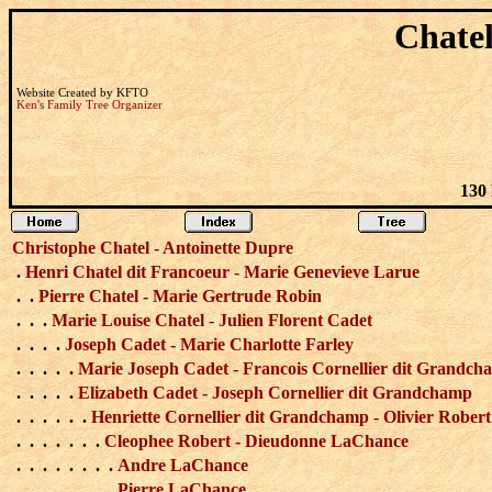
Chatel
Website Created by KFTO
Ken's Family Tree Organizer
130
Christophe Chatel - Antoinette Dupre
.
Henri Chatel dit Francoeur - Marie Genevieve Larue
. .
Pierre Chatel - Marie Gertrude Robin
. . .
Marie Louise Chatel - Julien Florent Cadet
. . . .
Joseph Cadet - Marie Charlotte Farley
. . . . .
Marie Joseph Cadet - Francois Cornellier dit Grandc
. . . . .
Elizabeth Cadet - Joseph Cornellier dit Grandchamp
. . . . . .
Henriette Cornellier dit Grandchamp - Olivier Robert
. . . . . . .
Cleophee Robert - Dieudonne LaChance
. . . . . . . .
Andre LaChance
. . . . . . . .
Pierre LaChance